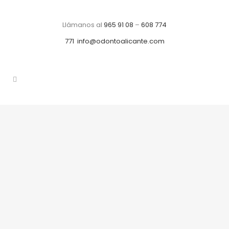
Llámanos al
965 91 08
–
608 774
771
info@odontoalicante.com